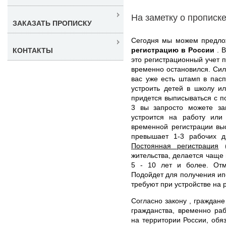
На заметку о прописк
ЗАКАЗАТЬ ПРОПИСКУ
Сегодня мы можем предл
регистрацию в России
. 
КОНТАКТЫ
это регистрационный учет п
временно остановился. Сил
вас уже есть штамп в пас
устроить детей в школу и
придется выписываться с п
3 вы запросто можете зап
устроится на работу или
временной регистрации вы
превышает 1-3 рабочих 
Постоянная регистрация
(
жительства, делается чаще
5 - 10 лет и более. Отм
Подойдет для получения ипо
требуют при устройстве на 
Согласно закону , граждан
гражданства, временно р
на территории России, обя